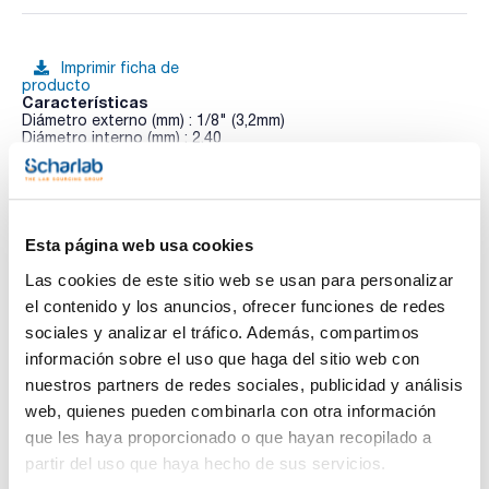
Imprimir ficha de
producto
Características
Diámetro externo (mm) : 1/8" (3,2mm)
Diámetro interno (mm) : 2,40
Pack (m) : 10
Ver más
La tubería de PTFE (politetrafluoroetileno) es químicamente
inerte y adecuada para aplicaciones de baja presión.
Típicamente tubería de 1/16' de diámetro exterior puede
soportar hasta 62bar (900psi) y el de 1/8' hasta 35bar
Esta página web usa cookies
(500psi). La temperatura máxima de funcionamiento continuo
es de 100°C.
Las cookies de este sitio web se usan para personalizar
Documentación técnica
el contenido y los anuncios, ofrecer funciones de redes
La tubería de PFA (perfluoroalcoxi) tiene una excelente
estabilidad química y resistencia mecánica. La tubería de
sociales y analizar el tráfico. Además, compartimos
TDS / Ficha técnica
COA
1/16' de diámetro exterior puede soportar hasta una presión
información sobre el uso que haga del sitio web con
de 100bar (1450psi), mientras que la de 1/8' de diámetro
Regístrate para
Regístrate para
exterior puede ser utilizada hasta 72bar (1050psi).
nuestros partners de redes sociales, publicidad y análisis
descargas
descargas
Siempre use PFA en lugar de PTFE si la permeabilidad a los
SDS/ Hoja de seguridad
web, quienes pueden combinarla con otra información
gases es un problema.
que les haya proporcionado o que hayan recopilado a
Regístrate para
La tubería de FEP (FluorinatedEthylenePropylene) es
descargas
partir del uso que haya hecho de sus servicios.
químicamente inerte a la mayoría de los disolventes HPLC, y
se recomienda para aplicaciones de baja presión. Por lo