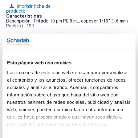
Imprimir ficha de
producto
Características
Descripción : Fritado 10 µm PE 8 mL, espesor 1/16" (1.6 mm)
Pack (u.) : 100
Accesorios para la extracción en fase sólida UCT
Ver más
Esta página web usa cookies
Documentación técnica
Las cookies de este sitio web se usan para personalizar
el contenido y los anuncios, ofrecer funciones de redes
TDS / Ficha técnica
COA
sociales y analizar el tráfico. Además, compartimos
Regístrate para
Regístrate para
información sobre el uso que haga del sitio web con
descargas
descargas
SDS/ Hoja de seguridad
nuestros partners de redes sociales, publicidad y análisis
web, quienes pueden combinarla con otra información
Regístrate para
descargas
que les haya proporcionado o que hayan recopilado a
partir del uso que haya hecho de sus servicios.
Los productos marcados con esta imagen son