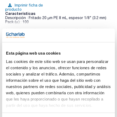
Imprimir ficha de
producto
Características
Descripción : Fritado 20 µm PE 8 mL, espesor 1/8" (3.2 mm)
Pack (u.) : 100
Accesorios para la extracción en fase sólida UCT
Ver más
Esta página web usa cookies
Documentación técnica
Las cookies de este sitio web se usan para personalizar
el contenido y los anuncios, ofrecer funciones de redes
TDS / Ficha técnica
COA
sociales y analizar el tráfico. Además, compartimos
Regístrate para
Regístrate para
información sobre el uso que haga del sitio web con
descargas
descargas
SDS/ Hoja de seguridad
nuestros partners de redes sociales, publicidad y análisis
web, quienes pueden combinarla con otra información
Regístrate para
descargas
que les haya proporcionado o que hayan recopilado a
partir del uso que haya hecho de sus servicios.
Los productos marcados con esta imagen son