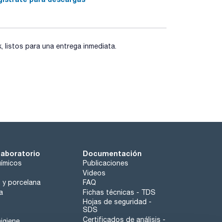
listos para una entrega inmediata.
laboratorio
Documentación
ímicos
Publicaciones
Videos
o y porcelana
FAQ
a
Fichas técnicas - TDS
Hojas de seguridad -
SDS
Certificados de análisis -
igiene