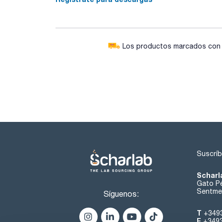
Los productos marcados con e
Suscríb
Scharl
Gato Pé
Sentmen
Síguenos:
T
+349
F
+349