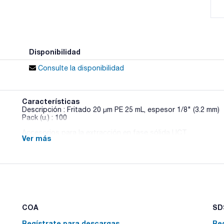
Disponibilidad
Consulte la disponibilidad
Características
Descripción : Fritado 20 µm PE 25 mL, espesor 1/8" (3.2 mm)
Pack (u.) : 100
Accesorios para la extracción en fase sólida UCT
Ver más
COA
SDS
Regístrate para descargas
Re