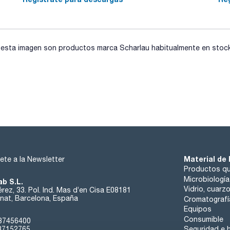
sta imagen son productos marca Scharlau habitualmente en stock, 
Material de 
ete a la Newsletter
Productos qu
Microbiología
ab S.L.
Vidrio, cuarz
rez, 33. Pol. Ind. Mas d’en Cisa E08181
at, Barcelona, España
Cromatografí
Equipos
Consumible
37456400
37152765
Seguridad e h