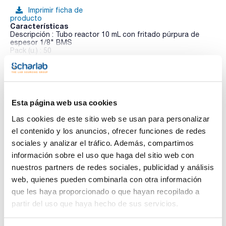
Imprimir ficha de
producto
Características
Descripción : Tubo reactor 10 mL con fritado púrpura de
espesor 1/8" BMS
Pack (u.) : 50
Ver más
Accesorios para la extracción en fase sólida UCT
Esta página web usa cookies
Documentación técnica
Las cookies de este sitio web se usan para personalizar
el contenido y los anuncios, ofrecer funciones de redes
TDS / Ficha técnica
COA
sociales y analizar el tráfico. Además, compartimos
Regístrate para
Regístrate para
información sobre el uso que haga del sitio web con
descargas
descargas
SDS/ Hoja de seguridad
nuestros partners de redes sociales, publicidad y análisis
web, quienes pueden combinarla con otra información
Regístrate para
descargas
que les haya proporcionado o que hayan recopilado a
partir del uso que haya hecho de sus servicios.
Los productos marcados con esta imagen son