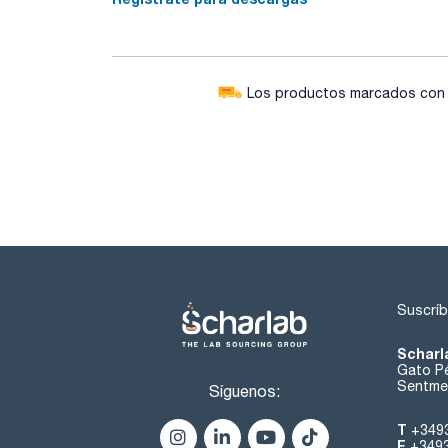
Los productos marcados con e
Suscríb
Scharl
Gato Pé
Sentmen
Síguenos:
T
+349
F
+349