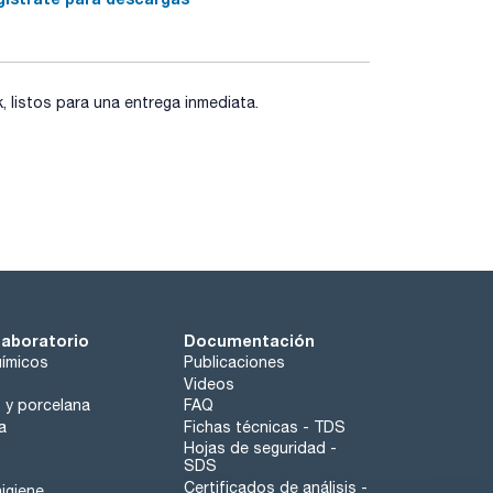
listos para una entrega inmediata.
laboratorio
Documentación
ímicos
Publicaciones
Videos
o y porcelana
FAQ
a
Fichas técnicas - TDS
Hojas de seguridad -
SDS
Certificados de análisis -
igiene