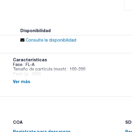
Disponibilidad
Consulte la disponibilidad
Características
Fase : FL-A
Tamaño de partícula (mesh) : 100-200
Pack (g) : 3000
Ver más
Las fases Enviro-Clean® están disponibles en bulk para pod
realizar extracciones de muestras sólidas poniendo en conta
diseñados para satisfacer o superar las necesidades de los 
COA
SDS
Regístrate para descargas
Re