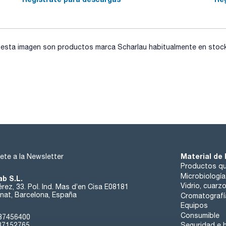
sta imagen son productos marca Scharlau habitualmente en stock, 
Material de 
ete a la Newsletter
Productos qu
Microbiología
ab S.L.
Vidrio, cuarz
rez, 33. Pol. Ind. Mas d’en Cisa E08181
at, Barcelona, España
Cromatografí
Equipos
Consumible
37456400
37152765
Seguridad e h