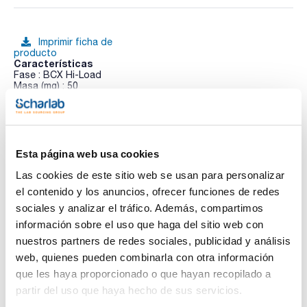
Imprimir ficha de
producto
Características
Fase : BCX Hi-Load
Masa (mg) : 50
Volumen (mL) : 1
Poro (Å) : 60
Ver más
Pack (u.) : 100
Clean-Up® Extracción en fase sólida (SPE). La línea de
productos Clean-Up® de UCT, está orientada a una gran
Esta página web usa cookies
variedad de extracciones. Esta línea está compuesta por
columnas de extracción en fase sólida de intercambio iónico,
Las cookies de este sitio web se usan para personalizar
Documentación técnica
hidrofílicas, hidrofóbicas, copoliméricas y covalentes.
el contenido y los anuncios, ofrecer funciones de redes
Clean-Up® de intercambio iónico. Las interacciones de
intercambio iónico ocurren entre el sorbente y el analito de
sociales y analizar el tráfico. Además, compartimos
TDS / Ficha técnica
COA
carga opuesta y pueden ser intercambiadores de cationes o
información sobre el uso que haga del sitio web con
aniones. La elución se produce mediante el uso de un
Regístrate para
Regístrate para
disolvente que eleva el pH por encima del pKa del grupo
nuestros partners de redes sociales, publicidad y análisis
descargas
descargas
catiónico o que reduce el pH por debajo del pKa del anión
SDS/ Hoja de seguridad
web, quienes pueden combinarla con otra información
para interrumpir la retención
que les haya proporcionado o que hayan recopilado a
Regístrate para
descargas
partir del uso que haya hecho de sus servicios.