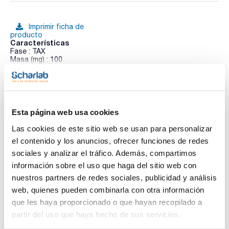
Imprimir ficha de
producto
Características
Fase : TAX
Masa (mg) : 100
Volumen (mL) : 10
Pack (u.) : 50
Ver más
Los cartuchos de extracción en fase sólida (SPE) Enviro-
Clean® están diseñados específicamente para el aislamiento
y la purificación de analitos ambientales como pesticidas,
Esta página web usa cookies
herbicidas, hidrocarburos poliaromáticos, bifenilos
policlorados y otros compuestos relacionados con el medio
Documentación técnica
Las cookies de este sitio web se usan para personalizar
ambiente. Con sorbentes de extracción ultralimpios y fritas
de PTFE químicamente resistentes, permite purificar matrices
el contenido y los anuncios, ofrecer funciones de redes
complejas, y enriquecer los compuestos presentes a niveles
TDS / Ficha técnica
COA
sociales y analizar el tráfico. Además, compartimos
de concentración traza.
Los adsorbentes de intercambio catiónico Enviro-Clean® de
información sobre el uso que haga del sitio web con
Regístrate para
Regístrate para
UCT permiten la extracción de compuestos básicos,
descargas
descargas
nuestros partners de redes sociales, publicidad y análisis
mientras que los adsorbentes de intercambio aniónico
SDS/ Hoja de seguridad
permiten la extracción de compuestos ácidos. Ambos se
web, quienes pueden combinarla con otra información
presentan en una amplia gama de tamaños de cartuchos,
Regístrate para
que les haya proporcionado o que hayan recopilado a
tipos de sorbentes y cantidades adaptadas a los requisitos
descargas
específicos de cada análisis.
partir del uso que haya hecho de sus servicios.