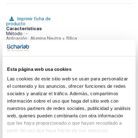
Imprimir ficha de
producto
Características
Método : -
Aplicación : Alumina Neutra + Silica
Masa (mg) : 7500
Volumen (mL) : 25
Ver más
Pack (u.) : 20
Los cartuchos de extracción en fase sólida (SPE) ENVIRO-
CLEAN® están diseñados específicamente para el
Esta página web usa cookies
aislamiento y la purificación de analitos ambientales como
pesticidas, herbicidas, hidrocarburos poliaromáticos,
Las cookies de este sitio web se usan para personalizar
Documentación técnica
bifenilos policlorados y otros compuestos relacionados con
el contenido y los anuncios, ofrecer funciones de redes
el medio ambiente. Con sorbentes de extracción ultralimpios
y fritas de PTFE químicamente resistentes, permite purificar
sociales y analizar el tráfico. Además, compartimos
TDS / Ficha técnica
COA
matrices complejas, y enriquecer los compuestos presentes
información sobre el uso que haga del sitio web con
a niveles de concentración traza.
Regístrate para
Regístrate para
Los cartuchos especiales Enviro-Clean® están diseñados
nuestros partners de redes sociales, publicidad y análisis
descargas
descargas
para cumplir con los requisitos de aplicaciones ambientales
SDS/ Hoja de seguridad
web, quienes pueden combinarla con otra información
específicas y los métodos de la EPA de EE.UU.
que les haya proporcionado o que hayan recopilado a
Regístrate para
descargas
partir del uso que haya hecho de sus servicios.