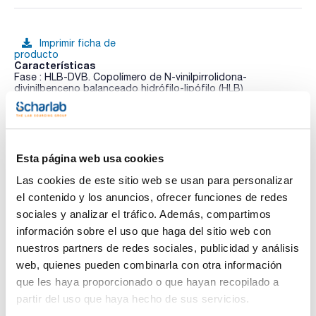
Imprimir ficha de
producto
Características
Fase : HLB-DVB. Copolímero de N-vinilpirrolidona-
divinilbenceno balanceado hidrófilo-lipófilo (HLB)
Aplicación : Para analitos con amplia variedad de
polaridades. Mejor retención para compuestos polares.
Ver más
Masa (mg) : 200
Volumen (mL) : 6
Pack (u.) : 30
Esta página web usa cookies
Los cartuchos de extracción en fase sólida (SPE) ENVIRO-
CLEAN® están diseñados específicamente para el
Las cookies de este sitio web se usan para personalizar
Documentación técnica
aislamiento y la purificación de analitos ambientales como
el contenido y los anuncios, ofrecer funciones de redes
pesticidas, herbicidas, hidrocarburos poliaromáticos,
bifenilos policlorados y otros compuestos relacionados con
sociales y analizar el tráfico. Además, compartimos
TDS / Ficha técnica
COA
el medio ambiente. Con sorbentes de extracción ultralimpios
información sobre el uso que haga del sitio web con
y fritas de PTFE químicamente resistentes, permite purificar
Regístrate para
Regístrate para
matrices complejas, y enriquecer los compuestos presentes
nuestros partners de redes sociales, publicidad y análisis
descargas
descargas
a niveles de concentración traza.
SDS/ Hoja de seguridad
web, quienes pueden combinarla con otra información
Los cartuchos especiales Enviro-Clean® están diseñados
para cumplir con los requisitos de aplicaciones ambientales
que les haya proporcionado o que hayan recopilado a
Regístrate para
específicas y los métodos de la EPA de EE.UU.
descargas
partir del uso que haya hecho de sus servicios.