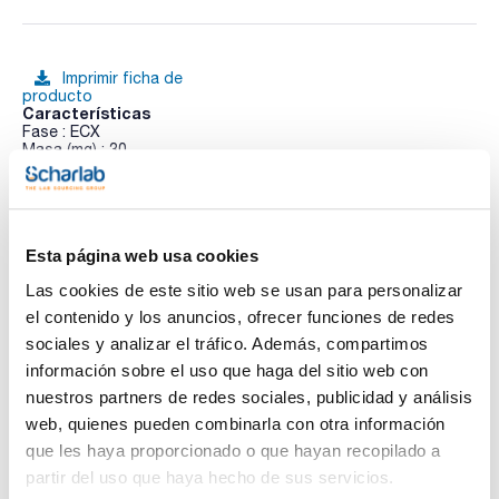
Imprimir ficha de
producto
Características
Fase : ECX
Masa (mg) : 30
Volumen (ml) : 1
Poro (Å) : 70
Ver más
Partícula (μm) : 55
Pack (u.) : 100
Los clásicos Cartuchos ExtraBond® Polymeric EB Scharlau
Esta página web usa cookies
contienen un polimero de poliestireno divinilbenceno esférico
modificado con pirrolidona.
Las cookies de este sitio web se usan para personalizar
Documentación técnica
Tiene mayor capacidad y área superficial que los rellenos
el contenido y los anuncios, ofrecer funciones de redes
basados en sílica con excelente recuperación y velocidad de
extracción. Es un material que presenta un equilibrio entre las
sociales y analizar el tráfico. Además, compartimos
TDS / Ficha técnica
COA
propiedades hidrofílicas e hidrofóbicas pudiendo ser usado
información sobre el uso que haga del sitio web con
en un rango de pH de 1 a 14. La gama ExtraBond® Polymeric
Regístrate para
Regístrate para
consta de 4 tipos de rellenos con distinta polaridad según
nuestros partners de redes sociales, publicidad y análisis
descargas
descargas
su modificación.
SDS/ Hoja de seguridad
web, quienes pueden combinarla con otra información
que les haya proporcionado o que hayan recopilado a
Regístrate para
descargas
partir del uso que haya hecho de sus servicios.