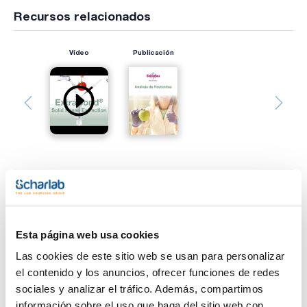
Recursos relacionados
Vídeo
Publicación
Imprimir ficha de
producto
Características
Esta página web usa cookies
Fase : C18
Masa (mg) : 200
Las cookies de este sitio web se usan para personalizar
Volumen (ml) : 3
Poro (Å) : 60
el contenido y los anuncios, ofrecer funciones de redes
Ver más
Partícula (μm) : 50
sociales y analizar el tráfico. Además, compartimos
Pack (u.) : 50
información sobre el uso que haga del sitio web con