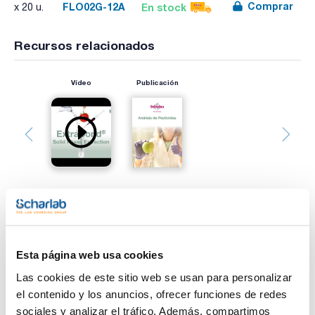
Comprar
FLO02G-12A
En stock
x 20 u.
Recursos relacionados
Vídeo
Publicación
Imprimir ficha de
producto
Esta página web usa cookies
Características
Fase : FL
Las cookies de este sitio web se usan para personalizar
Masa (mg) : 2000
Volumen (ml) : 12
el contenido y los anuncios, ofrecer funciones de redes
Poro (Å) : -
sociales y analizar el tráfico. Además, compartimos
Ver más