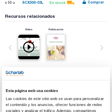
Comprar
SCX500-03L
En stock
x 50 u.
Recursos relacionados
Vídeo
Publicación
Imprimir ficha de
producto
Esta página web usa cookies
Características
Fase : SCX
Las cookies de este sitio web se usan para personalizar
Masa (mg) : 500
Volumen (ml) : 3
el contenido y los anuncios, ofrecer funciones de redes
Poro (Å) : 100
sociales y analizar el tráfico. Además, compartimos
Ver más