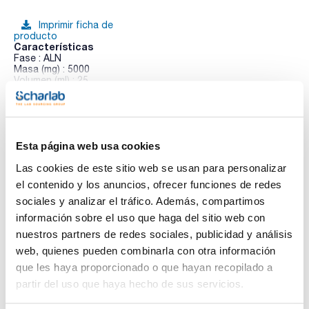
Imprimir ficha de
producto
Características
Fase : ALN
Masa (mg) : 5000
Volumen (ml) : 25
Poro (Å) : 60
Ver más
Pack (u.) : 20
Clean-Up® Extracción en fase sólida (SPE). La línea de
productos Clean-Up® de UCT, está orientada a una gran
variedad de extracciones. Esta línea está compuesta por
Esta página web usa cookies
columnas de extracción en fase sólida de intercambio iónico,
Documentación técnica
hidrofílicas, hidrofóbicas, copoliméricas y covalentes.
Las cookies de este sitio web se usan para personalizar
Clean-Up® hidrofílicas. Las fases polares o hidrófilas
el contenido y los anuncios, ofrecer funciones de redes
establecen enlaces de hidrógeno, interacciones pi-pi o
TDS / Ficha técnica
COA
dipolo-dipolo. Los compuestos típicamente extraídos o
sociales y analizar el tráfico. Además, compartimos
purificados en una columna hidrófila incluyen analitos que
Regístrate para
Regístrate para
información sobre el uso que haga del sitio web con
tienen grupos polares, como aminas, hidroxilos y carbonilos
descargas
descargas
nuestros partners de redes sociales, publicidad y análisis
SDS/ Hoja de seguridad
web, quienes pueden combinarla con otra información
Regístrate para
que les haya proporcionado o que hayan recopilado a
descargas
partir del uso que haya hecho de sus servicios.