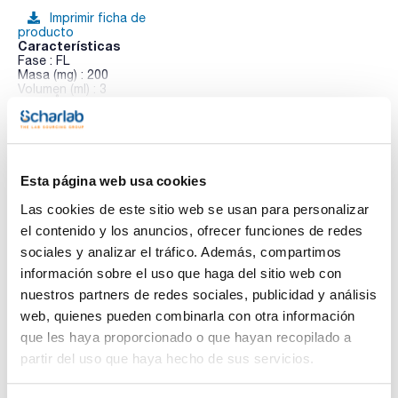
Imprimir ficha de
producto
Características
Fase : FL
Masa (mg) : 200
Volumen (ml) : 3
Poro (Å) : 60
Ver más
Pack (u.) : 50
Clean-Up® Extracción en fase sólida (SPE). La línea de
productos Clean-Up® de UCT, está orientada a una gran
variedad de extracciones. Esta línea está compuesta por
Esta página web usa cookies
columnas de extracción en fase sólida de intercambio iónico,
Documentación técnica
hidrofílicas, hidrofóbicas, copoliméricas y covalentes.
Las cookies de este sitio web se usan para personalizar
Clean-Up® hidrofílicas. Las fases polares o hidrófilas
establecen enlaces de hidrógeno, interacciones pi-pi o
el contenido y los anuncios, ofrecer funciones de redes
TDS / Ficha técnica
COA
dipolo-dipolo. Los compuestos típicamente extraídos o
sociales y analizar el tráfico. Además, compartimos
purificados en una columna hidrófila incluyen analitos que
Regístrate para
Regístrate para
tienen grupos polares, como aminas, hidroxilos y carbonilos
información sobre el uso que haga del sitio web con
descargas
descargas
SDS/ Hoja de seguridad
nuestros partners de redes sociales, publicidad y análisis
web, quienes pueden combinarla con otra información
Regístrate para
descargas
que les haya proporcionado o que hayan recopilado a
partir del uso que haya hecho de sus servicios.
Los productos marcados con esta imagen son