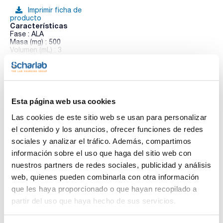
Imprimir ficha de
producto
Características
Fase : ALA
Masa (mg) : 500
Volumen (mL) : 3
Pack (u.) : 50
Ver más
Los cartuchos de extracción en fase sólida (SPE) Enviro-
Clean® están diseñados específicamente para el aislamiento
y la purificación de analitos ambientales como pesticidas,
herbicidas, hidrocarburos poliaromáticos, bifenilos
Esta página web usa cookies
policlorados y otros compuestos relacionados con el medio
Documentación técnica
ambiente. Con sorbentes de extracción ultralimpios y fritas
Las cookies de este sitio web se usan para personalizar
de PTFE químicamente resistentes, permite purificar matrices
complejas, y enriquecer los compuestos presentes a niveles
el contenido y los anuncios, ofrecer funciones de redes
TDS / Ficha técnica
COA
de concentración traza.
sociales y analizar el tráfico. Además, compartimos
Los adsorbentes hidrofílicos Enviro-Clean® de UCT permiten
Regístrate para
Regístrate para
la extracción de compuestos polares y presentan una amplia
información sobre el uso que haga del sitio web con
descargas
descargas
gama de tamaños de cartuchos, tipos de sorbentes y
SDS/ Hoja de seguridad
nuestros partners de redes sociales, publicidad y análisis
cantidades adaptadas a los requisitos específicos de cada
análisis.
web, quienes pueden combinarla con otra información
Regístrate para
descargas
que les haya proporcionado o que hayan recopilado a
partir del uso que haya hecho de sus servicios.
Los productos marcados con esta imagen son