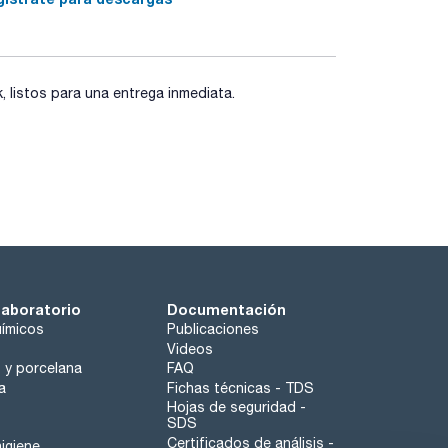
listos para una entrega inmediata.
laboratorio
Documentación
ímicos
Publicaciones
Videos
o y porcelana
FAQ
a
Fichas técnicas - TDS
Hojas de seguridad -
SDS
Certificados de análisis -
igiene