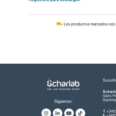
Los productos marcados con e
Suscríb
Scharl
Gato Pé
Sentmen
Síguenos:
T
+349
F
+349