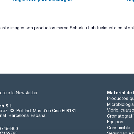
sta imagen son productos marca Scharlau habitualmente en stock, 
Material de 
ete a la Newsletter
Productos qu
Microbiología
ab S.L.
Vidrio, cuarz
rez, 33. Pol. Ind. Mas d’en Cisa E08181
at, Barcelona, España
Cromatografí
Equipos
Consumible
37456400
37152765
Seguridad e h