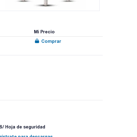
Mi Precio
Comprar
ean® están diseñados específicamente para el
esticidas, herbicidas, hidrocarburos
relacionados con el medio ambiente. Con
amente resistentes, permite purificar matrices
 de concentración traza.
n la extracción de compuestos polares y
 de sorbentes y cantidades adaptadas a los
/ Hoja de seguridad
gístrate para descargas