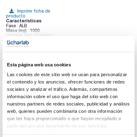
Imprimir ficha de
producto
Características
Fase : ALB
Masa (mg) : 1000
Volumen (mL) : 6 (vidrio)
Pack (u.) : 30
Ver más
Los cartuchos de extracción en fase sólida (SPE) Enviro-
Clean® están diseñados específicamente para el aislamiento
y la purificación de analitos ambientales como pesticidas,
herbicidas, hidrocarburos poliaromáticos, bifenilos
Esta página web usa cookies
policlorados y otros compuestos relacionados con el medio
Documentación técnica
ambiente. Con sorbentes de extracción ultralimpios y fritas
Las cookies de este sitio web se usan para personalizar
de PTFE químicamente resistentes, permite purificar matrices
el contenido y los anuncios, ofrecer funciones de redes
complejas, y enriquecer los compuestos presentes a niveles
TDS / Ficha técnica
COA
de concentración traza.
sociales y analizar el tráfico. Además, compartimos
Los adsorbentes hidrofílicos Enviro-Clean® de UCT permiten
Regístrate para
Regístrate para
información sobre el uso que haga del sitio web con
la extracción de compuestos polares y presentan una amplia
descargas
descargas
gama de tamaños de cartuchos, tipos de sorbentes y
nuestros partners de redes sociales, publicidad y análisis
SDS/ Hoja de seguridad
cantidades adaptadas a los requisitos específicos de cada
web, quienes pueden combinarla con otra información
análisis.
Regístrate para
que les haya proporcionado o que hayan recopilado a
descargas
partir del uso que haya hecho de sus servicios.