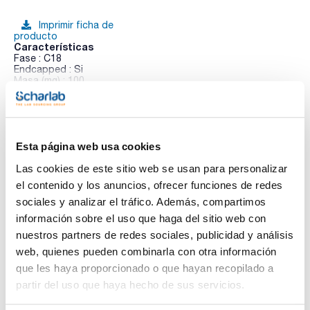
Imprimir ficha de
producto
Características
Fase : C18
Endcapped : Si
Masa (mg) : 100
Volumen (mL) : 3
Ver más
Poro (Å) : 60
Pack (u.) : 50
CLEAN-UP® Extracción en fase sólida (SPE). La línea de
productos Clean-Up® de UCT está orientada a una gran
Esta página web usa cookies
variedad de extracciones. Esta línea está compuesta por
Documentación técnica
columnas de extracción en fase sólida de intercambio iónico,
Las cookies de este sitio web se usan para personalizar
hidrofílicas, hidrofóbicas, copoliméricas y covalentes.
el contenido y los anuncios, ofrecer funciones de redes
Clean-Up® hidrofóbicas. Las fases no polares o
TDS / Ficha técnica
COA
hidrofóbicas establecen interacciones no polares entre el
sociales y analizar el tráfico. Además, compartimos
analito y el adsorbente. Se utiliza para extraer o purificar
Regístrate para
Regístrate para
información sobre el uso que haga del sitio web con
compuestos que presentan características no polares o
descargas
descargas
neutras (alcanos, alquenos, compuestos aromáticos y
nuestros partners de redes sociales, publicidad y análisis
SDS/ Hoja de seguridad
neutros). Para mejorar la selectividad, UCT ofrece una
web, quienes pueden combinarla con otra información
variedad de adsorbentes hidrofóbicos. Hay varias
Regístrate para
configuraciones de cadena disponibles, así como versiones
que les haya proporcionado o que hayan recopilado a
descargas
endcapped con todos los grupos hidroxilo funcionalizados y
partir del uso que haya hecho de sus servicios.
las unendcapped que mantienen algunos grupos hidroxilo,
siendo estas últimas ligeramente más hidrófilas.