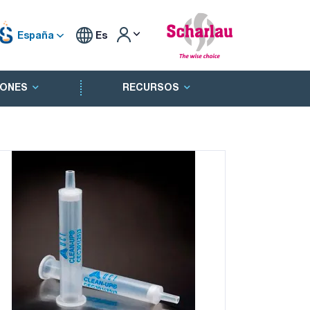
España
Es
ONES
RECURSOS