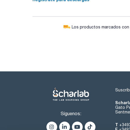
Los productos marcados con e
Suscríb
Scharl
Gato Pé
Sentmen
Síguenos:
T
+349
F
+349