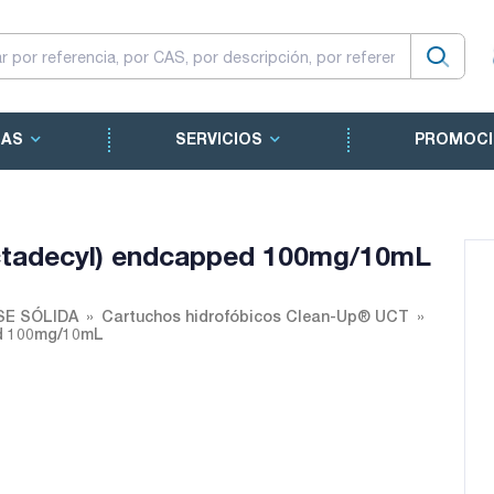
CAS
SERVICIOS
PROMOCI
ctadecyl) endcapped 100mg/10mL
SE SÓLIDA
Cartuchos hidrofóbicos Clean-Up® UCT
ed 100mg/10mL