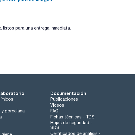
ás hidrófilas. Características. Tamaño medio de
0,77 cm3/g
listos para una entrega inmediata.
laboratorio
Documentación
ímicos
Publicaciones
Videos
o y porcelana
FAQ
a
Fichas técnicas - TDS
Hojas de seguridad -
SDS
Certificados de análisis -
igiene