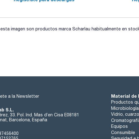
algunos grupos hidroxilo, siendo estas últimas ligeramente m
poro = 60 Å Área superficial = 500 m2/g. Volumen de poro = 
sta imagen son productos marca Scharlau habitualmente en stock, 
Material de 
ete a la Newsletter
Productos qu
Microbiología
ab S.L.
Vidrio, cuarz
rez, 33. Pol. Ind. Mas d’en Cisa E08181
at, Barcelona, España
Cromatografí
Equipos
Consumible
37456400
37152765
Seguridad e h