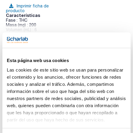
Imprimir ficha de
producto
Características
Fase : THC
Masa (mg) : 200
Volumen (mL) : 6
Puntas Clean-Thru : No
Ver más
Pack (u.) : 50
Clean Screen®. La gama de productos (adsorbentes y
cartuchos) Clean Screen® permiten una extracción eficiente,
robusta y limpia de fármacos a partir de matrices biológicas,
Esta página web usa cookies
Las columnas de esta línea son ampliamente utilizadas para
Documentación técnica
la extracción en fase sólida de modo mixto para drogas de
Las cookies de este sitio web se usan para personalizar
abuso y farmacos. Las fases Clean Screen® son
adsorbentes copoliméricos que contienen grupos
el contenido y los anuncios, ofrecer funciones de redes
TDS / Ficha técnica
COA
funcionales hidrófobos y de intercambio iónico
sociales y analizar el tráfico. Además, compartimos
polimerizados de forma única en un sustrato de sílice. Las
Regístrate para
Regístrate para
separaciones de modo mixto permiten la máxima selectividad
información sobre el uso que haga del sitio web con
descargas
descargas
para la extracción de compuestos ácidos, neutros y bases.
SDS/ Hoja de seguridad
nuestros partners de redes sociales, publicidad y análisis
Esta selectividad hace que Clean Screen® sea ideal tanto
para la detección como para el análisis de confirmación de
web, quienes pueden combinarla con otra información
Regístrate para
prácticamente todas las categorías de drogas y farmacos.
descargas
que les haya proporcionado o que hayan recopilado a
partir del uso que haya hecho de sus servicios.
Los productos marcados con esta imagen son