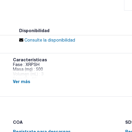
Disponibilidad
Consulte la disponibilidad
Características
Fase : XRPSH
Masa (mg) : 500
Volumen (mL) : 3
Poro (Å) : 60
Ver más
Puntas Clean-Thru : No
Pack (u.) : 50
Clean Screen XtrackT® geles de sílice de partículas grande
fases hidrofóbicas, hidrofílicas, de intercambio iónico o cop
flujo uniforme para la mayoría de las muestras de sangre y 
para un amplio espectro de compuestos con elución selectiv
XtrackT® se recomienda para matrices de muestras viscosas 
COA
SDS
Regístrate para descargas
Re