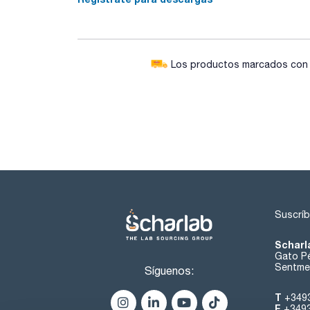
Los productos marcados con e
Suscríb
Scharl
Gato Pé
Sentmen
Síguenos:
T
+349
F
+349