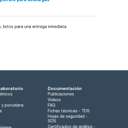
listos para una entrega inmediata.
laboratorio
Documentación
ímicos
Publicaciones
Videos
o y porcelana
FAQ
a
Fichas técnicas - TDS
Hojas de seguridad -
SDS
Certificados de análisis -
igiene