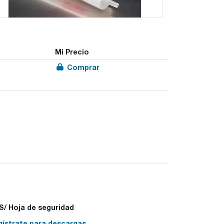
Mi Precio
Comprar
s XtrackT® (80-200 µm) están disponibles con
oliméricas, incluido el modo mixto DAU. Permite un
orina. Una sola columna proporciona extracción
a de ácidos neutros, esteroides y bases.
o para aplicaciones de flujo por gravedad.
/ Hoja de seguridad
gístrate para descargas