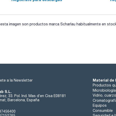
sta imagen son productos marca Scharlau habitualmente en stock, 
Material de 
ete a la Newsletter
Productos qu
Microbiología
ab S.L.
Vidrio, cuarz
rez, 33. Pol. Ind. Mas d’en Cisa E08181
at, Barcelona, España
Cromatografí
Equipos
Consumible
37456400
37152765
Seguridad e h