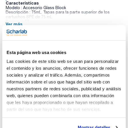
Características
Modelo : Accesorio Glass Block
Descripción : 75mL. Tapas para la parte superior de los
cartuchos SPE de 75 mL
Pack (u.) : 50
Ver más
Con el fin de obtener una máxima reproducibilidad es
aconsejable el uso de presión positiva o negativa durante
una extracción en fase sólida. UCT ofrece una gama de
equipos por presión positiva o negativa que permiten ajustar
a cualquier método de extracción en fase sólida.
Documentación técnica
Esta página web usa cookies
Las cookies de este sitio web se usan para personalizar
TDS / Ficha técnica
COA
el contenido y los anuncios, ofrecer funciones de redes
Regístrate para
Regístrate para
sociales y analizar el tráfico. Además, compartimos
descargas
descargas
SDS/ Hoja de seguridad
información sobre el uso que haga del sitio web con
nuestros partners de redes sociales, publicidad y análisis
Regístrate para
descargas
web, quienes pueden combinarla con otra información
que les haya proporcionado o que hayan recopilado a
partir del uso que haya hecho de sus servicios.
Los productos marcados con esta imagen son
productos marca Scharlau habitualmente en stock,
listos para una entrega inmediata.
Mostrar detalles