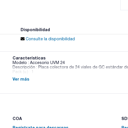
Disponibilidad
Consulte la disponibilidad
Características
Modelo : Accesorio UVM 24
Descripción : Placa colectora de 24 viales de GC estándar 
Pack (u.) : 1
Ver más
Con el fin de obtener una máxima reproducibilidad es aconsej
durante una extracción en fase sólida. UCT ofrece una gama
permiten ajustar a cualquier método de extracción en fase só
COA
SDS
Regístrate para descargas
Re