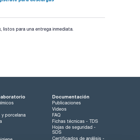
listos para una entrega inmediata.
laboratorio
Documentación
ímicos
Publicaciones
Videos
o y porcelana
FAQ
a
Fichas técnicas - TDS
Hojas de seguridad -
SDS
Certificados de análisis -
igiene