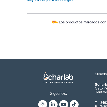
Los productos marcados con e
Suscríb
Scharl
Gato Pé
Sentmen
Síguenos:
T
+349
F
+349