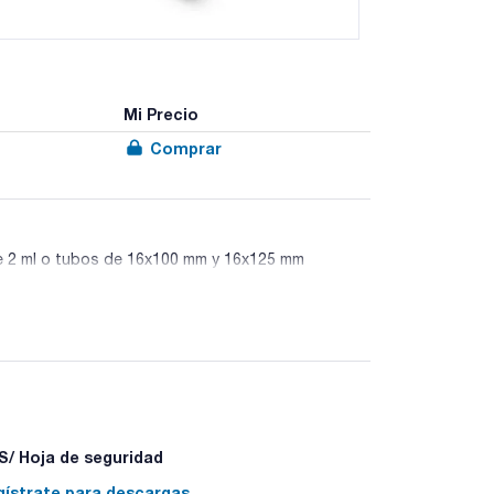
Mi Precio
Comprar
de 2 ml o tubos de 16x100 mm y 16x125 mm
able el uso de presión positiva o negativa
 de equipos por presión positiva o negativa que
lida.
/ Hoja de seguridad
gístrate para descargas