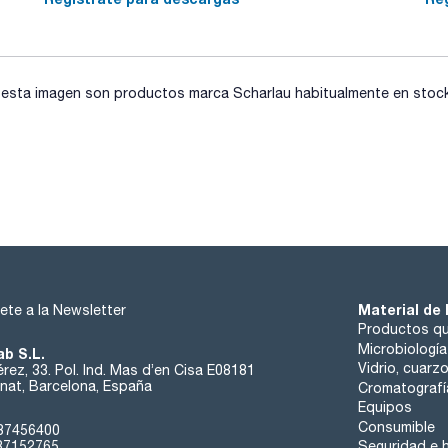
sta imagen son productos marca Scharlau habitualmente en stock, 
Material de 
ete a la Newsletter
Productos qu
Microbiología
ab S.L.
Vidrio, cuarz
rez, 33. Pol. Ind. Mas d’en Cisa E08181
at, Barcelona, España
Cromatografí
Equipos
Consumible
37456400
37152765
Seguridad e h