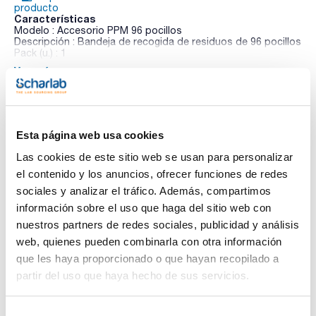
producto
Características
Modelo : Accesorio PPM 96 pocillos
Descripción : Bandeja de recogida de residuos de 96 pocillos
Pack (u.) : 1
Ver más
Con el fin de obtener una máxima reproducibilidad es
aconsejable el uso de presión positiva o negativa durante
una extracción en fase sólida. UCT ofrece una gama de
equipos por presión positiva o negativa que permiten ajustar
a cualquier método de extracción en fase sólida.
Esta página web usa cookies
Documentación técnica
Las cookies de este sitio web se usan para personalizar
TDS / Ficha técnica
COA
el contenido y los anuncios, ofrecer funciones de redes
Regístrate para
Regístrate para
sociales y analizar el tráfico. Además, compartimos
descargas
descargas
información sobre el uso que haga del sitio web con
SDS/ Hoja de seguridad
nuestros partners de redes sociales, publicidad y análisis
Regístrate para
web, quienes pueden combinarla con otra información
descargas
que les haya proporcionado o que hayan recopilado a
partir del uso que haya hecho de sus servicios.
Los productos marcados con esta imagen son
productos marca Scharlau habitualmente en stock,
listos para una entrega inmediata.