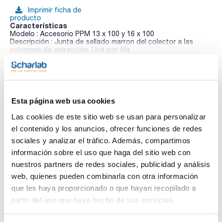
Imprimir ficha de
producto
Características
Modelo : Accesorio PPM 13 x 100 y 16 x 100
Descripción : Junta de sellado marron del colector a las
columnas de extracción. Una por fila
Pack (u.) : 1
Ver más
Con el fin de obtener una máxima reproducibilidad es
aconsejable el uso de presión positiva o negativa durante
una extracción en fase sólida. UCT ofrece una gama de
equipos por presión positiva o negativa que permiten ajustar
Esta página web usa cookies
a cualquier método de extracción en fase sólida.
Documentación técnica
Las cookies de este sitio web se usan para personalizar
el contenido y los anuncios, ofrecer funciones de redes
TDS / Ficha técnica
COA
sociales y analizar el tráfico. Además, compartimos
Regístrate para
Regístrate para
información sobre el uso que haga del sitio web con
descargas
descargas
SDS/ Hoja de seguridad
nuestros partners de redes sociales, publicidad y análisis
web, quienes pueden combinarla con otra información
Regístrate para
descargas
que les haya proporcionado o que hayan recopilado a
partir del uso que haya hecho de sus servicios.
Los productos marcados con esta imagen son