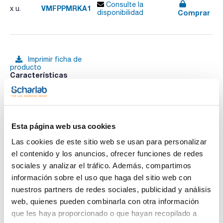
Consulte la
VMFPPMRKA1
x u.
Comprar
disponibilidad
Imprimir ficha de
producto
Características
Modelo : Accesorio PPM 13 x 100 y 16 x 100
Descripción : Adaptador placa extracción para cartuchos de
SPE de 1 mL
Pack (u.) : 1
Ver más
Con el fin de obtener una máxima reproducibilidad es
Esta página web usa cookies
aconsejable el uso de presión positiva o negativa durante
una extracción en fase sólida. UCT ofrece una gama de
Las cookies de este sitio web se usan para personalizar
equipos por presión positiva o negativa que permiten ajustar
el contenido y los anuncios, ofrecer funciones de redes
a cualquier método de extracción en fase sólida.
Documentación técnica
sociales y analizar el tráfico. Además, compartimos
información sobre el uso que haga del sitio web con
TDS / Ficha técnica
COA
nuestros partners de redes sociales, publicidad y análisis
Regístrate para
Regístrate para
web, quienes pueden combinarla con otra información
descargas
descargas
SDS/ Hoja de seguridad
que les haya proporcionado o que hayan recopilado a