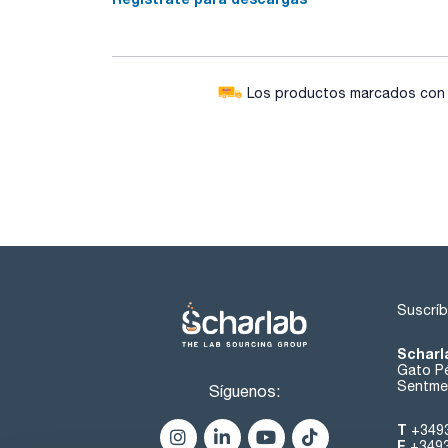
Los productos marcados con e
Suscríb
Scharl
Gato Pé
Sentmen
Síguenos:
T
+349
F
+349