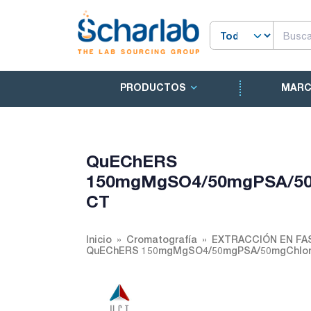
PRODUCTOS
MAR
QuEChERS
150mgMgSO4/50mgPSA/50m
CT
Inicio
Cromatografía
EXTRACCIÓN EN FA
QuEChERS 150mgMgSO4/50mgPSA/50mgChloro