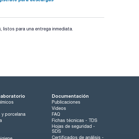
listos para una entrega inmediata.
laboratorio
Documentación
ímicos
Publicaciones
Videos
o y porcelana
FAQ
a
Fichas técnicas - TDS
Hojas de seguridad -
SDS
Certificados de análisis -
igiene