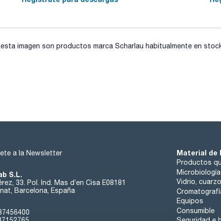
sta imagen son productos marca Scharlau habitualmente en stock, 
Material de 
ete a la Newsletter
Productos qu
Microbiología
ab S.L.
Vidrio, cuarz
rez, 33. Pol. Ind. Mas d’en Cisa E08181
at, Barcelona, España
Cromatografí
Equipos
Consumible
37456400
37152765
Seguridad e h