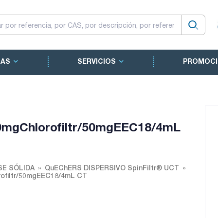
CAS
SERVICIOS
PROMOCI
gChlorofiltr/50mgEEC18/4mL
SE SÓLIDA
QuEChERS DISPERSIVO SpinFiltr® UCT
filtr/50mgEEC18/4mL CT