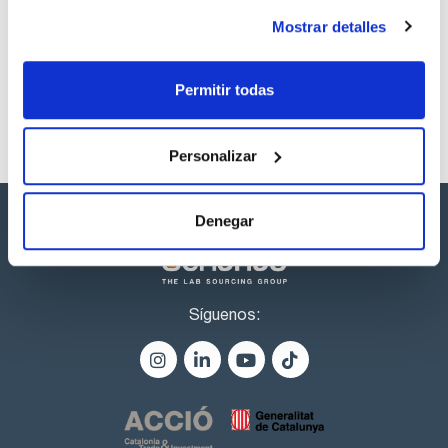
ChloroFiltr®: sorbente polimérico para la eliminación
Los productos marcados con esta imagen son
selectiva de extractos de clorofila en acetonitrilo sin pérdida
productos marca Scharlau habitualmente en stock,
Mostrar detalles
de pesticidas aromáticos polares- C18: elimina compuestos
listos para una entrega inmediata.
grasos de cadena larga, esteroles y otras interferencias no
polares- GCB (Negro de carbón grafitado): elimina
pigmentos, polifenoles y otros compuestos polares:
Permitir todas
ejemplos de pesticidas planos (aromáticos polares) que
pueden eliminarse: clorotalonil, cumafos, hexaclorobenceno,
tiabendazol, terbufos y quintoceno- MgSO4 (Sulfato de
magnesio anhidro): elimina el agua de la fase orgánica
Personalizar
Denegar
Síguenos: