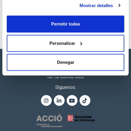
reactivos de derivatización de UCT son sintetizados y
productos marca Scharlau habitualmente en stock,
purificados por UCT según estándares exigentes de pureza
Mostrar detalles
listos para una entrega inmediata.
y consistencia. Los reactivos se envasan bajo nitrógeno, se
sellan con un tapón de PTFE y se engarzan para mantener
una atmósfera inerte. Además, UCT ofrece reactivos en
Permitir todas
ampollas de vidrio selladas en una atmósfera inerte.
Reactivos de acilación Selectra-sil®La acilación es la
conversión tioles, hidroxilos y aminas, en tioésteres, ésteres
y amidas, respectivamente. El objetivo de la acilación es
formar compuestos que cromatografíen mejor que la
Personalizar
molécula original.
Denegar
Síguenos: