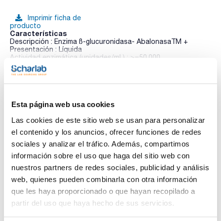
Imprimir ficha de
producto
Características
Descripción : Enzima ß-glucuronidasa- AbalonasaTM +
Presentación : Líquida
Actividad enzimática (unidades/mL) : >=50,000
Actividad sulfatasa (U/mL) : > 400
Ver más
pH Hidrólisis Efectivo : 5.0
Volumen (ml) : 50
Tiempo medio de Hidrólisis (min) : 15-90
Estabilidad (sin abrir) : 1 año
Esta página web usa cookies
Temperatura almacenamiento (ºC) : 2 a 8
Pack (u.) : 1
Documentación técnica
Las cookies de este sitio web se usan para personalizar
Las ß-glucuronidasas se utilizan habitualmente para la
el contenido y los anuncios, ofrecer funciones de redes
hidrólisis enzimática de glucurónidos de orina, plasma y
TDS / Ficha técnica
COA
otros fluidos antes del análisis mediante inmunoensayo
sociales y analizar el tráfico. Además, compartimos
enzimático, espectrometría de masas, cromatografía de
Regístrate para
Regístrate para
información sobre el uso que haga del sitio web con
gases, cromatografía líquida de alta resolución u otros
descargas
descargas
medios. La hidrólisis eficaz y completa de los metabolitos
nuestros partners de redes sociales, publicidad y análisis
SDS/ Hoja de seguridad
glucurónido y sulfato es crucial para el análisis de fármacos
web, quienes pueden combinarla con otra información
y drogas en la orina, especialmente cuando se necesita
Regístrate para
cuantificación. Por lo general, se utilizan entre 1 y 10
que les haya proporcionado o que hayan recopilado a
descargas
unidades de glucuronidasa por microlitro de la matriz de la
partir del uso que haya hecho de sus servicios.
muestra. La cantidad exacta necesaria dependerá de las
condiciones específicas utilizadas y debe determinarse