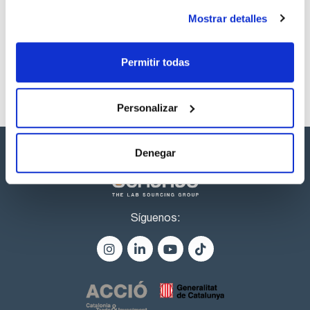
empíricamente. UCT ofrece varias formulaciones de beta-
Los productos marcados con esta imagen son
glucuronidasa Selectrazyme Abalonasa, Abalonase™ y
productos marca Scharlau habitualmente en stock,
Mostrar detalles
Abalonase™+, y Abalonase™ Ultra.
listos para una entrega inmediata.
Permitir todas
Personalizar
Denegar
Síguenos: