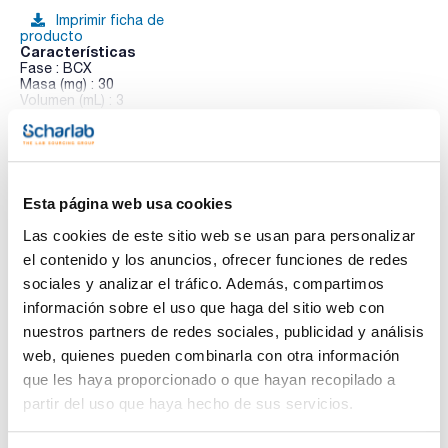
Imprimir ficha de
producto
Características
Fase : BCX
Masa (mg) : 30
Volumen (mL) : 3
Pack (u.) : 50
Ver más
Styre Screen® columnas de extracción de resina polimérica
formada por un sorbente de copolímero de estireno y
divinilbenceno (PS/DVB) ultralimpio y altamente reticulado
que se puede funcionalizar con un componente hidrofílico,
Esta página web usa cookies
hidrofóbico o de intercambio iónico estándar, así como con
Documentación técnica
las fases copoliméricas DBX o THC. Las SPE basados en un
Las cookies de este sitio web se usan para personalizar
sorbentes poliméricos tienen una mayor capacidad de
analito en comparación con los materiales basados en sílice.
el contenido y los anuncios, ofrecer funciones de redes
TDS / Ficha técnica
COA
Por tanto, se necesita menos masa de adsorbente, las
sociales y analizar el tráfico. Además, compartimos
velocidades de flujo son mayores y se requieren menor
Regístrate para
Regístrate para
cantidad de solventes. No se requieren pasos de
información sobre el uso que haga del sitio web con
descargas
descargas
acondicionamiento para la mayoría de las aplicaciones de
SDS/ Hoja de seguridad
nuestros partners de redes sociales, publicidad y análisis
drogas de abuso. Tamaño de partícula 30 µm.
web, quienes pueden combinarla con otra información
Regístrate para
descargas
que les haya proporcionado o que hayan recopilado a
partir del uso que haya hecho de sus servicios.
Los productos marcados con esta imagen son