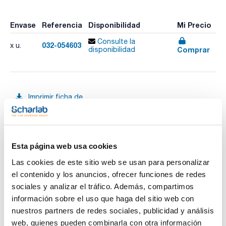
Envase
Referencia
Disponibilidad
Mi Precio
Consulte la
032-054603
x u.
Comprar
disponibilidad
Imprimir ficha de
producto
Características
Fase : BPX70
Diámetro interno (mm) : 0,22
Espesor film (µm) : 0,25
Longitud (m) : 50
Esta página web usa cookies
Ver más
Límite temperatura (ºC) : 50 a 250/260
Pack (u.) : 1
Las cookies de este sitio web se usan para personalizar
el contenido y los anuncios, ofrecer funciones de redes
Fase: 70% Cianopropil Polisilfenileno-siloxano.
- Alta temperatura
sociales y analizar el tráfico. Además, compartimos
- Diseñada para separación de ésteres metílicos de ácidos
Documentación técnica
información sobre el uso que haga del sitio web con
grasos (FAME)
- Ideal para separación de isómeros cis/trans
nuestros partners de redes sociales, publicidad y análisis
- Columna polar
TDS / Ficha técnica
COA
web, quienes pueden combinarla con otra información
- Larga duración