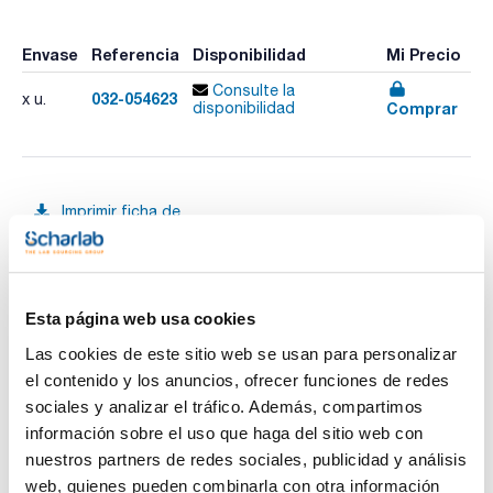
Envase
Referencia
Disponibilidad
Mi Precio
Consulte la
032-054623
x u.
Comprar
disponibilidad
Imprimir ficha de
producto
Características
Fase : BPX70
Diámetro interno (mm) : 0,25
Espesor film (µm) : 0,25
Longitud (m) : 60
Esta página web usa cookies
Ver más
Límite temperatura (ºC) : 50 a 250/260
Pack (u.) : 1
Las cookies de este sitio web se usan para personalizar
el contenido y los anuncios, ofrecer funciones de redes
Fase: 70% Cianopropil Polisilfenileno-siloxano.
- Alta temperatura
sociales y analizar el tráfico. Además, compartimos
- Diseñada para separación de ésteres metílicos de ácidos
Documentación técnica
información sobre el uso que haga del sitio web con
grasos (FAME)
- Ideal para separación de isómeros cis/trans
nuestros partners de redes sociales, publicidad y análisis
- Columna polar
TDS / Ficha técnica
COA
web, quienes pueden combinarla con otra información
- Larga duración