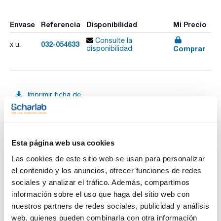
Envase
Referencia
Disponibilidad
Mi Precio
Consulte la
032-054633
x u.
Comprar
disponibilidad
Imprimir ficha de
producto
Características
Fase : HT5, Pol.
Diámetro interno (mm) : 0,25
Espesor film (µm) : 0,1
Longitud (m) : 15
Esta página web usa cookies
Ver más
Límite temperatura (ºC) : 10 a 380/400
Pack (u.) : 1
Las cookies de este sitio web se usan para personalizar
el contenido y los anuncios, ofrecer funciones de redes
Fase única de alta temperatura equivalente a 5% Fenil 95%
Policarborano-siloxano.
sociales y analizar el tráfico. Además, compartimos
- Ultra alta temperatura
Documentación técnica
información sobre el uso que haga del sitio web con
- Ideal para destilación simulada y otras aplicaciones de
petróleo
nuestros partners de redes sociales, publicidad y análisis
- Disponibles con revestimiento de aluminio (Alum.) y con
TDS / Ficha técnica
COA
web, quienes pueden combinarla con otra información
revestimiento de poliamida (Pol.)