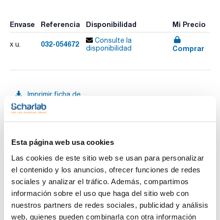
Envase
Referencia
Disponibilidad
Mi Precio
Consulte la
032-054672
x u.
Comprar
disponibilidad
Imprimir ficha de
producto
Características
Fase : HT5, Pol.
Diámetro interno (mm) : 0,53
Espesor film (µm) : 0,5
Longitud (m) : 30
Esta página web usa cookies
Ver más
Límite temperatura (ºC) : 10 a 380/400
Pack (u.) : 1
Las cookies de este sitio web se usan para personalizar
el contenido y los anuncios, ofrecer funciones de redes
Fase única de alta temperatura equivalente a 5% Fenil 95%
Policarborano-siloxano.
sociales y analizar el tráfico. Además, compartimos
- Ultra alta temperatura
Documentación técnica
información sobre el uso que haga del sitio web con
- Ideal para destilación simulada y otras aplicaciones de
petróleo
nuestros partners de redes sociales, publicidad y análisis
- Disponibles con revestimiento de aluminio (Alum.) y con
TDS / Ficha técnica
COA
web, quienes pueden combinarla con otra información
revestimiento de poliamida (Pol.)