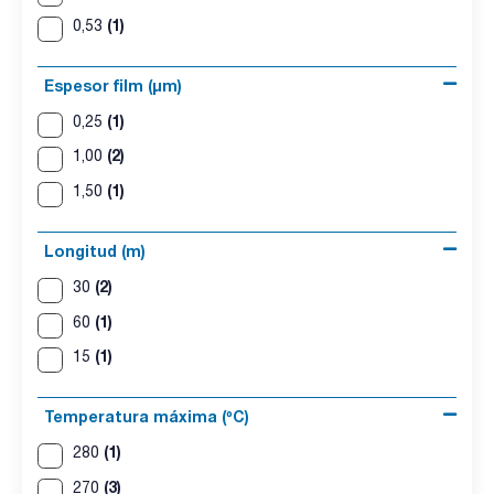
(1)
0,53
Espesor film (µm)
(1)
0,25
(2)
1,00
(1)
1,50
Longitud (m)
(2)
30
(1)
60
(1)
15
Temperatura máxima (ºC)
(1)
280
(3)
270