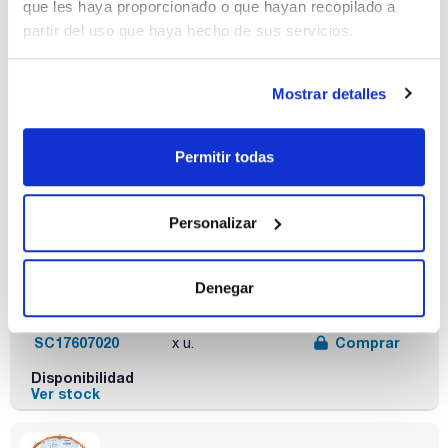
que les haya proporcionado o que hayan recopilado a
Disponibilidad
partir del uso que haya hecho de sus servicios.
Ver stock
Mostrar detalles
Permitir todas
Fase
Diámetro
Espesor film
interno (mm)
(µm)
SC-1701
0,25
1,00
Personalizar
Longitud (m)
Temperatura
Pack (u.)
máxima (ºC)
60
1
Denegar
270
Referencia
Envase
Precio
SC17607020
Comprar
x u.
Disponibilidad
Ver stock