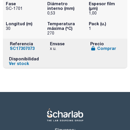
Fase
Diámetro
Espesor film
interno (mm)
(µm)
SC-1701
0,53
1,00
Longitud (m)
Temperatura
Pack (u.)
máxima (ºC)
30
1
270
Referencia
Envase
Precio
SC17307073
Comprar
x u.
Disponibilidad
Ver stock
Síguenos: