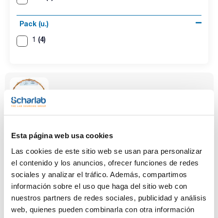
Pack (u.)
(4)
1
Fase
Diámetro
Espesor film
Esta página web usa cookies
interno (mm)
(µm)
SC-1701
0,25
0,25
Las cookies de este sitio web se usan para personalizar
el contenido y los anuncios, ofrecer funciones de redes
Longitud (m)
Temperatura
Pack (u.)
sociales y analizar el tráfico. Además, compartimos
máxima (ºC)
30
1
280
información sobre el uso que haga del sitio web con
nuestros partners de redes sociales, publicidad y análisis
Referencia
Envase
Precio
SC17307008
Comprar
web, quienes pueden combinarla con otra información
x u.