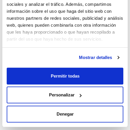
Espesor film (µm) : 0,10
sociales y analizar el tráfico. Además, compartimos
Longitud (m) : 5
Ver más
información sobre el uso que haga del sitio web con
Pack (u.) : 1
nuestros partners de redes sociales, publicidad y análisis
Composición: 5% Fenilo, 1% Vinilo, 94% Metil polisiloxano
web, quienes pueden combinarla con otra información
para alta temperatura
- Baja polaridad
que les haya proporcionado o que hayan recopilado a
- Estable hasta 400 ºC
Documentación técnica
partir del uso que haya hecho de sus servicios.
TDS / Ficha técnica
COA
Mostrar detalles
Regístrate para
Regístrate para
descargas
descargas
SDS/ Hoja de seguridad
Permitir todas
Regístrate para
descargas
Personalizar
Los productos marcados con esta imagen son
productos marca Scharlau habitualmente en stock,
listos para una entrega inmediata.
Denegar