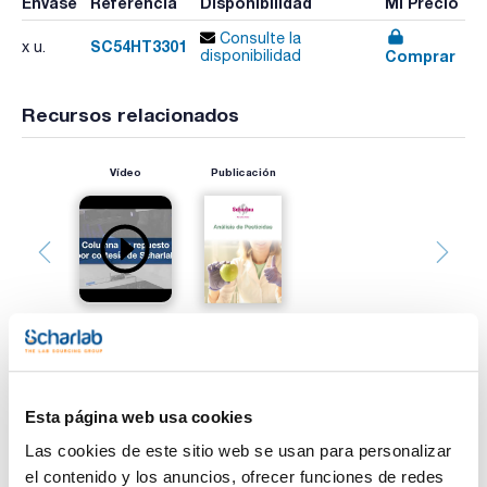
Envase
Referencia
Disponibilidad
Mi Precio
Consulte la
SC54HT3301
x u.
Comprar
disponibilidad
Recursos relacionados
Vídeo
Publicación
Imprimir ficha de
Esta página web usa cookies
producto
Características
Las cookies de este sitio web se usan para personalizar
Fase : SC-54 HT
el contenido y los anuncios, ofrecer funciones de redes
Diámetro interno (mm) : 0,10