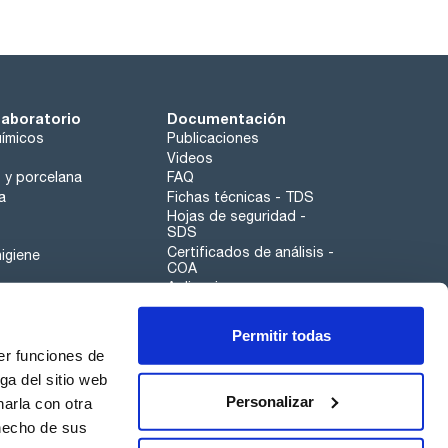
laboratorio
Documentación
ímicos
Publicaciones
Videos
o y porcelana
FAQ
a
Fichas técnicas - TDS
Hojas de seguridad -
SDS
Certificados de análisis -
igiene
COA
Aplicaciones
Tabla Periódica
Permitir todas
Scharlau leathergoods
er funciones de
Canal de denuncias
ga del sitio web
Personalizar
arla con otra
otros
 hecho de sus