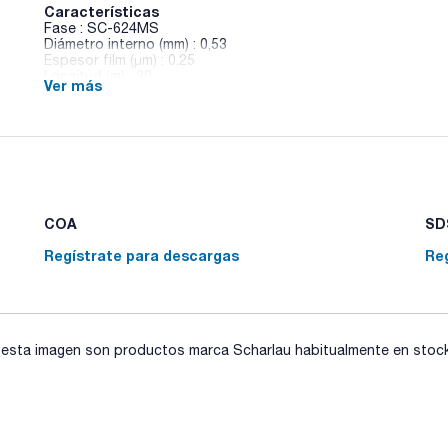
Características
Fase : SC-624MS
Diámetro interno (mm) : 0,53
Espesor film (µm) : 0,25
Longitud (m) : 30
Ver más
Pack (u.) : 1
Composición: 6% Cianopropilfenilo, 94% Metil polisiloxano -
- Fase estacionaria de polaridad media
- Clasificación USP: G43
COA
SDS
Regístrate para descargas
Re
sta imagen son productos marca Scharlau habitualmente en stock, 