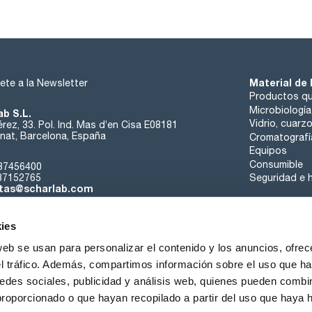
Material de 
ete a la Newsletter
Productos qu
Microbiología
ab S.L.
Vidrio, cuarz
rez, 33. Pol. Ind. Mas d’en Cisa E08181
at, Barcelona, España
Cromatografí
Equipos
Consumible
37456400
37152765
Seguridad e h
tas@scharlab.com
ies
web se usan para personalizar el contenido y los anuncios, ofrec
el tráfico. Además, compartimos información sobre el uso que ha
edes sociales, publicidad y análisis web, quienes pueden combin
nosotros
Eventos
Contacta
Noticias
Trabaja con nos
proporcionado o que hayan recopilado a partir del uso que haya