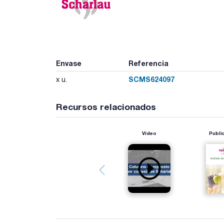
Envase
Referencia
SCMS624097
x u.
Recursos relacionados
Vídeo
Publi