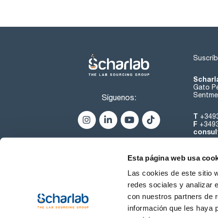
Suscríb
Scharl
Gato Pé
Sentmen
Síguenos:
T
+349
F
+349
consul
Esta página web usa cook
Las cookies de este sitio 
redes sociales y analizar 
con nuestros partners de r
Sobre 
información que les haya 