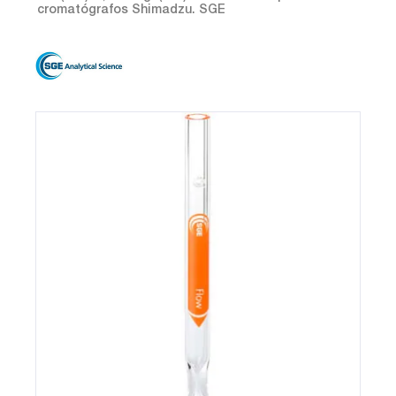
cromatógrafos Shimadzu. SGE