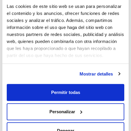
Las cookies de este sitio web se usan para personalizar
Imprimir ficha de
el contenido y los anuncios, ofrecer funciones de redes
producto
sociales y analizar el tráfico. Además, compartimos
Características
Descripción : Splitless, Direct, wide bore liner for Shimadzu
información sobre el uso que haga del sitio web con
9A/16A GC
nuestros partners de redes sociales, publicidad y análisis
Foto nº (Fig.2) : 11
Instrumento : GC-14 (SPL-14 Injector)
web, quienes pueden combinarla con otra información
Ver más
Diámetro externo (mm) : 5
que les haya proporcionado o que hayan recopilado a
Diámetro interno (mm) : 3,4
Longitud (mm) : 139
partir del uso que haya hecho de sus servicios.
Pack (u.) : 5
Se detallan solamente envases de 5 liners. Están disponibles
Documentación técnica
envases de 1 y de 25 liners. Véase geometría de cada uno de
Mostrar detalles
los liners en las figuras Liners Shimadzu A y Liners Shimadzu
B.
TDS / Ficha técnica
COA
Regístrate para
Regístrate para
Permitir todas
descargas
descargas
SDS/ Hoja de seguridad
Regístrate para
Personalizar
descargas
Denegar