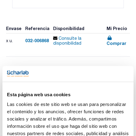
Envase
Referencia
Disponibilidad
Mi Precio
Consulte la
032-006868
x u.
Comprar
disponibilidad
Imprimir ficha de
producto
Características
Volumen (µl) : 250
Longitud aguja (mm) : 85
Esta página web usa cookies
Gauge (diámetro externo mm) : 26 (0,47)
Modelo : 250F-RTC/RSH-GT-8,5/0,47C
Ver más
Las cookies de este sitio web se usan para personalizar
Émbolo de reemplazo : 032831
Pack (u.) : 1
el contenido y los anuncios, ofrecer funciones de redes
sociales y analizar el tráfico. Además, compartimos
Jeringas para cromatógrafos Thermo/Scientific/CE
instruments/Fisons RSH
información sobre el uso que haga del sitio web con
Documentación técnica
nuestros partners de redes sociales, publicidad y análisis