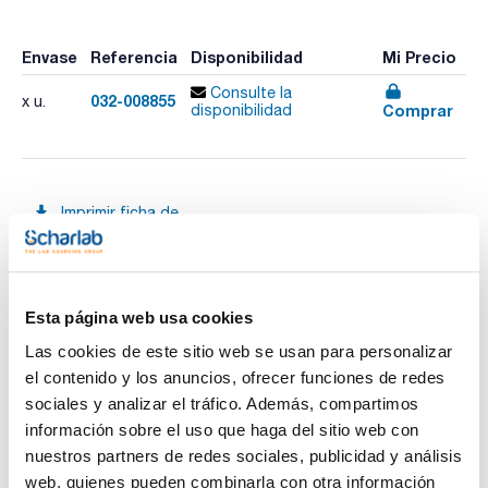
Envase
Referencia
Disponibilidad
Mi Precio
Consulte la
032-008855
x u.
Comprar
disponibilidad
Imprimir ficha de
producto
Características
Volumen (µl) : 5000
Longitud aguja (mm) : 65
Gauge (diámetro externo mm) : 23 (0,63)
Modelo : 5MF-RTC/RSH-EGT-HS-6,5/0,63H
Esta página web usa cookies
Ver más
Émbolo de reemplazo : -
Las cookies de este sitio web se usan para personalizar
Pack (u.) : 1
el contenido y los anuncios, ofrecer funciones de redes
Jeringas para cromatógrafos Thermo/Scientific/CE
instruments/Fisons RSH
sociales y analizar el tráfico. Además, compartimos
Documentación técnica
información sobre el uso que haga del sitio web con
nuestros partners de redes sociales, publicidad y análisis
TDS / Ficha técnica
COA
web, quienes pueden combinarla con otra información