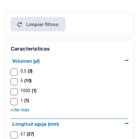
Limpiar filtros
Características
Volumen (µl)
(3)
0,5
(10)
5
(1)
1000
(1)
1
+Ver más
Longitud aguja (mm)
(27)
57