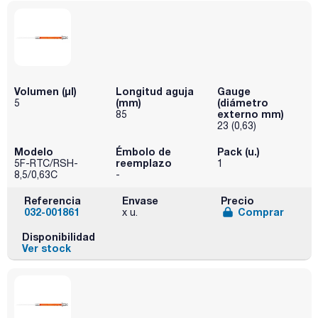
Volumen (µl)
Longitud aguja
Gauge
(mm)
(diámetro
5
externo mm)
85
23 (0,63)
Modelo
Émbolo de
Pack (u.)
reemplazo
5F-RTC/RSH-
1
8,5/0,63C
-
Referencia
Envase
Precio
032-001861
Comprar
x u.
Disponibilidad
Ver stock