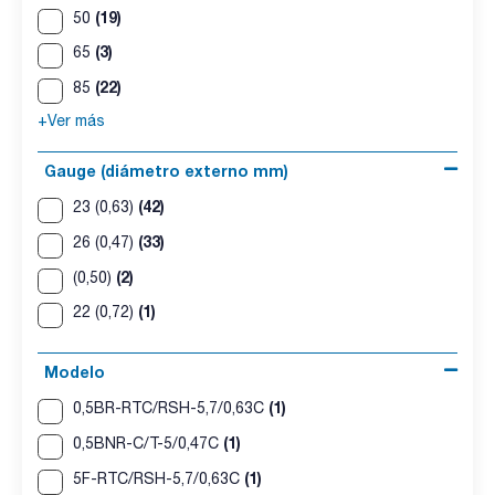
(19)
50
(3)
65
(22)
85
+Ver más
Gauge (diámetro externo mm)
(42)
23 (0,63)
(33)
26 (0,47)
(2)
(0,50)
(1)
22 (0,72)
Modelo
(1)
0,5BR-RTC/RSH-5,7/0,63C
(1)
0,5BNR-C/T-5/0,47C
(1)
5F-RTC/RSH-5,7/0,63C