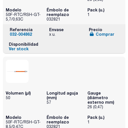
Modelo
Émbolo de
Pack (u.)
reemplazo
50F-RTC/RSH-GT-
1
5,7/0,63C
032821
Referencia
Envase
Precio
032-004862
Comprar
x u.
Disponibilidad
Ver stock
Volumen (µl)
Longitud aguja
Gauge
(mm)
(diámetro
50
externo mm)
57
26 (0,47)
Modelo
Émbolo de
Pack (u.)
reemplazo
50F-RTC/RSH-GT-
1
8,5/0,47C
032821