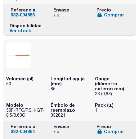
Referencia
Envase
Precio
032-004866
Comprar
x u.
Disponibilidad
Ver stock
Volumen (µl)
Longitud aguja
Gauge
(mm)
(diámetro
50
externo mm)
85
23 (0,63)
Modelo
Émbolo de
Pack (u.)
reemplazo
50F-RTC/RSH-GT-
1
8,5/0,63C
032821
Referencia
Envase
Precio
032-004864
Comprar
x u.