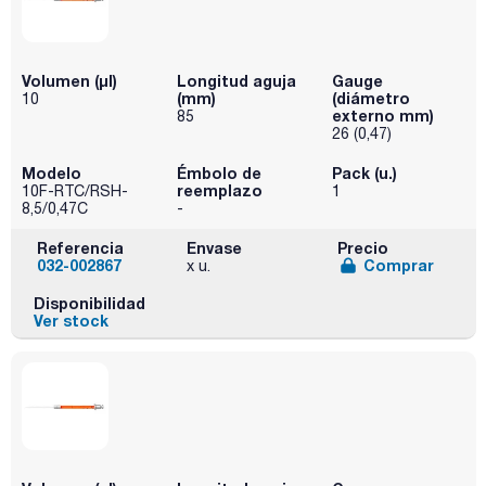
Volumen (µl)
Longitud aguja
Gauge
(mm)
(diámetro
10
externo mm)
85
26 (0,47)
Modelo
Émbolo de
Pack (u.)
reemplazo
10F-RTC/RSH-
1
8,5/0,47C
-
Referencia
Envase
Precio
032-002867
Comprar
x u.
Disponibilidad
Ver stock