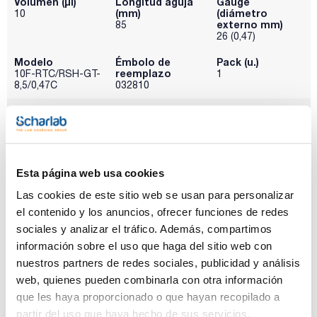
Volumen (µl)
Longitud aguja
Gauge
(mm)
(diámetro
10
externo mm)
85
26 (0,47)
Modelo
Émbolo de
Pack (u.)
reemplazo
10F-RTC/RSH-GT-
1
8,5/0,47C
032810
Referencia
Envase
Precio
032-002868
Comprar
x u.
Disponibilidad
Ver stock
Esta página web usa cookies
Las cookies de este sitio web se usan para personalizar
el contenido y los anuncios, ofrecer funciones de redes
sociales y analizar el tráfico. Además, compartimos
información sobre el uso que haga del sitio web con
nuestros partners de redes sociales, publicidad y análisis
Volumen (µl)
Longitud aguja
Gauge
(mm)
(diámetro
web, quienes pueden combinarla con otra información
10
externo mm)
85
que les haya proporcionado o que hayan recopilado a
26 (0,47)
partir del uso que haya hecho de sus servicios.