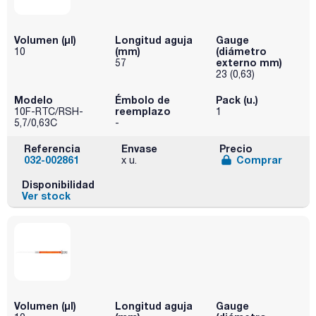
Volumen (µl)
Longitud aguja
Gauge
(mm)
(diámetro
10
externo mm)
57
23 (0,63)
Modelo
Émbolo de
Pack (u.)
reemplazo
10F-RTC/RSH-
1
5,7/0,63C
-
Referencia
Envase
Precio
032-002861
Comprar
x u.
Disponibilidad
Ver stock
Volumen (µl)
Longitud aguja
Gauge