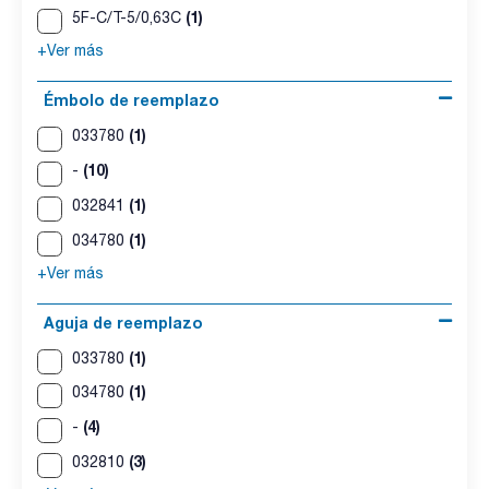
(1)
5F-C/T-5/0,63C
+Ver más
Émbolo de reemplazo
(1)
033780
(10)
-
(1)
032841
(1)
034780
+Ver más
Aguja de reemplazo
(1)
033780
(1)
034780
(4)
-
(3)
032810