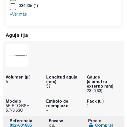
(1)
034905
+Ver más
Aguja fija
Volumen (µl)
Longitud aguja
Gauge
(mm)
(diámetro
5
externo mm)
57
23 (0,63)
Modelo
Émbolo de
Pack (u.)
reemplazo
5F-RTC/RSH-
1
5,7/0,63C
-
Referencia
Envase
Precio
032-001865
Comprar
x u.