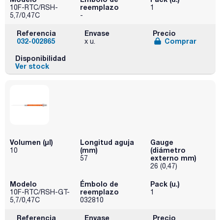
reemplazo
10F-RTC/RSH-
1
5,7/0,47C
-
Referencia
Envase
Precio
032-002865
Comprar
x u.
Disponibilidad
Ver stock
Volumen (µl)
Longitud aguja
Gauge
(mm)
(diámetro
10
externo mm)
57
26 (0,47)
Modelo
Émbolo de
Pack (u.)
reemplazo
10F-RTC/RSH-GT-
1
5,7/0,47C
032810
Referencia
Envase
Precio