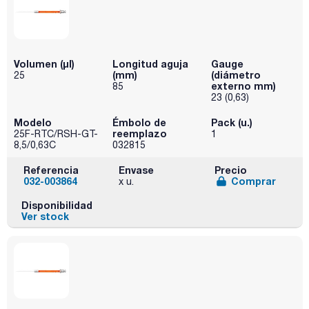
Volumen (µl)
Longitud aguja
Gauge
(mm)
(diámetro
25
externo mm)
85
23 (0,63)
Modelo
Émbolo de
Pack (u.)
reemplazo
25F-RTC/RSH-GT-
1
8,5/0,63C
032815
Referencia
Envase
Precio
032-003864
Comprar
x u.
Disponibilidad
Ver stock