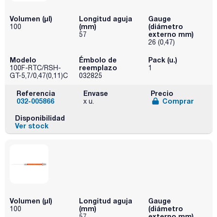
Volumen (µl)
Longitud aguja
Gauge
(mm)
(diámetro
100
externo mm)
57
26 (0,47)
Modelo
Émbolo de
Pack (u.)
reemplazo
100F-RTC/RSH-
1
GT-5,7/0,47(0,11)C
032825
Referencia
Envase
Precio
032-005866
Comprar
x u.
Disponibilidad
Ver stock
Volumen (µl)
Longitud aguja
Gauge
(mm)
(diámetro
100
externo mm)
57