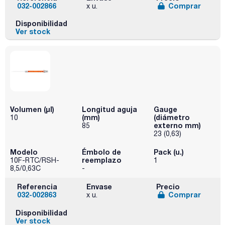
032-002866
Comprar
x u.
Disponibilidad
Ver stock
Volumen (µl)
Longitud aguja
Gauge
(mm)
(diámetro
10
externo mm)
85
23 (0,63)
Modelo
Émbolo de
Pack (u.)
reemplazo
10F-RTC/RSH-
1
8,5/0,63C
-
Referencia
Envase
Precio
032-002863
Comprar
x u.
Disponibilidad
Ver stock