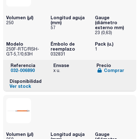
Volumen (µl)
Longitud aguja
Gauge
(mm)
(diámetro
250
externo mm)
57
23 (0,63)
Modelo
Émbolo de
Pack (u.)
reemplazo
250F-RTC/RSH-
1
GT-5,7/0,63H
032831
Referencia
Envase
Precio
032-006890
Comprar
x u.
Disponibilidad
Ver stock
Volumen (µl)
Longitud aguja
Gauge