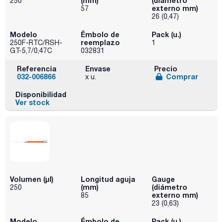
(mm)
(diámetro
250
externo mm)
57
26 (0,47)
Modelo
Émbolo de
Pack (u.)
reemplazo
250F-RTC/RSH-
1
GT-5,7/0,47C
032831
Referencia
Envase
Precio
032-006866
Comprar
x u.
Disponibilidad
Ver stock
Volumen (µl)
Longitud aguja
Gauge
(mm)
(diámetro
250
externo mm)
85
23 (0,63)
Modelo
Émbolo de
Pack (u.)