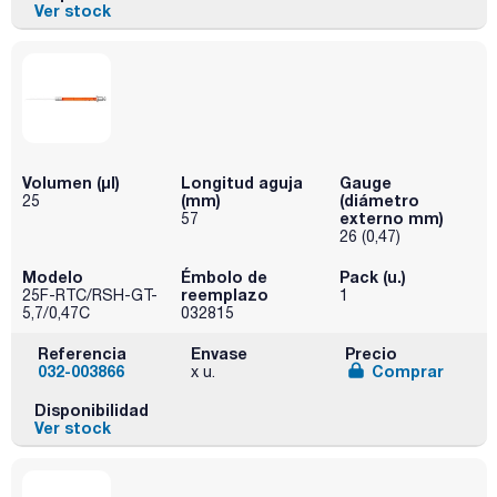
Ver stock
Volumen (µl)
Longitud aguja
Gauge
(mm)
(diámetro
25
externo mm)
57
26 (0,47)
Modelo
Émbolo de
Pack (u.)
reemplazo
25F-RTC/RSH-GT-
1
5,7/0,47C
032815
Referencia
Envase
Precio
032-003866
Comprar
x u.
Disponibilidad
Ver stock