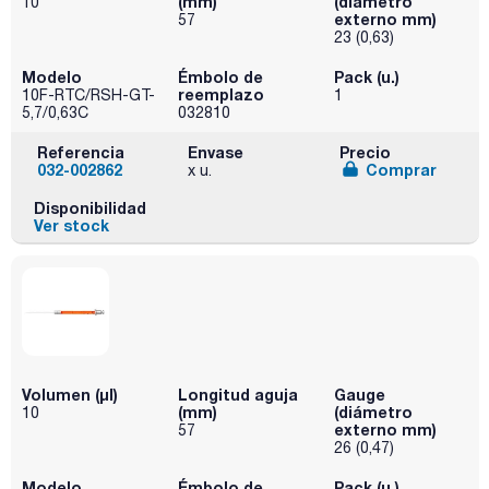
(mm)
(diámetro
10
externo mm)
57
23 (0,63)
Modelo
Émbolo de
Pack (u.)
reemplazo
10F-RTC/RSH-GT-
1
5,7/0,63C
032810
Referencia
Envase
Precio
032-002862
Comprar
x u.
Disponibilidad
Ver stock
Volumen (µl)
Longitud aguja
Gauge
(mm)
(diámetro
10
externo mm)
57
26 (0,47)
Modelo
Émbolo de
Pack (u.)