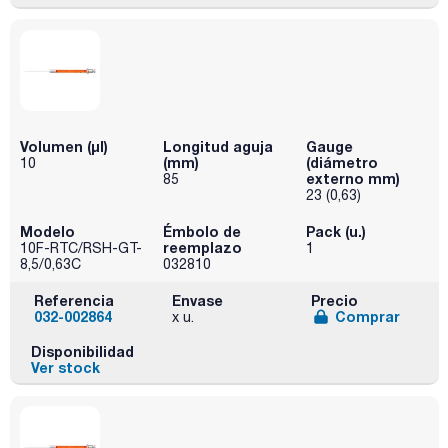
Volumen (µl)
Longitud aguja
Gauge
(mm)
(diámetro
10
externo mm)
85
23 (0,63)
Modelo
Émbolo de
Pack (u.)
reemplazo
10F-RTC/RSH-GT-
1
8,5/0,63C
032810
Referencia
Envase
Precio
032-002864
Comprar
x u.
Disponibilidad
Ver stock