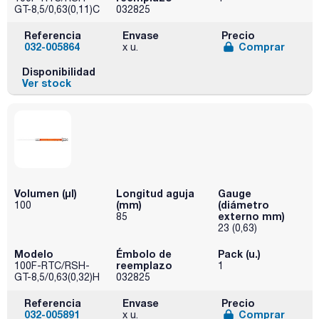
GT-8,5/0,63(0,11)C
032825
Referencia
Envase
Precio
032-005864
Comprar
x u.
Disponibilidad
Ver stock
Volumen (µl)
Longitud aguja
Gauge
(mm)
(diámetro
100
externo mm)
85
23 (0,63)
Modelo
Émbolo de
Pack (u.)
reemplazo
100F-RTC/RSH-
1
GT-8,5/0,63(0,32)H
032825
Referencia
Envase
Precio
032-005891
Comprar
x u.