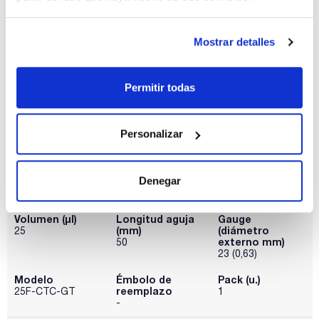
Modelo
Émbolo de
Pack (u.)
reemplazo
10F-RTC/RSH-
1
8,5/0,47BV
-
Mostrar detalles
Referencia
Envase
Precio
032-002869
Comprar
x u.
Permitir todas
Disponibilidad
Ver stock
Personalizar
Denegar
Volumen (µl)
Longitud aguja
Gauge
(mm)
(diámetro
25
externo mm)
50
23 (0,63)
Modelo
Émbolo de
Pack (u.)
reemplazo
25F-CTC-GT
1
-