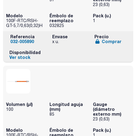
23 (0,63)
Modelo
Émbolo de
Pack (u.)
reemplazo
100F-RTC/RSH-
1
GT-5,7/0,63(0,32)H
032825
Referencia
Envase
Precio
032-005890
Comprar
x u.
Disponibilidad
Ver stock
Volumen (µl)
Longitud aguja
Gauge
(mm)
(diámetro
100
externo mm)
85
23 (0,63)
Modelo
Émbolo de
Pack (u.)
reemplazo
100F-RTC/RSH-
1