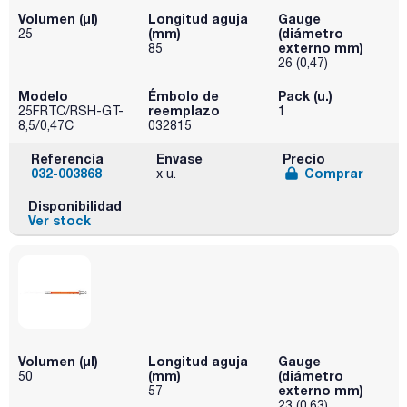
Volumen (µl)
Longitud aguja
Gauge
(mm)
(diámetro
25
externo mm)
85
26 (0,47)
Modelo
Émbolo de
Pack (u.)
reemplazo
25FRTC/RSH-GT-
1
8,5/0,47C
032815
Referencia
Envase
Precio
032-003868
Comprar
x u.
Disponibilidad
Ver stock
Volumen (µl)
Longitud aguja
Gauge
(mm)
(diámetro
50
externo mm)
57
23 (0,63)