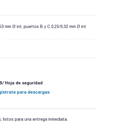
,53 mm Ø int, puertos B y C 0,25/0,32 mm Ø int
e y segura para mejorar la conectividad en CG para
nstalar, sin fugas y estable.
icamente para evitar los puntos activos
incorporarse a su sistema sin afectar al
/ Hoja de seguridad
gístrate para descargas
 grafito/Vespel. Las férrulas de metal SilTite
 volumen muerto cero y unos picos bien resueltos.
listos para una entrega inmediata.