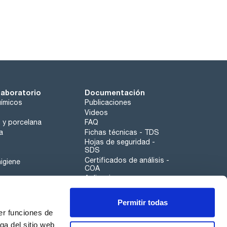
laboratorio
Documentación
ímicos
Publicaciones
Videos
o y porcelana
FAQ
a
Fichas técnicas - TDS
Hojas de seguridad -
SDS
Certificados de análisis -
igiene
COA
Aplicaciones
Tabla Periódica
Permitir todas
Scharlau leathergoods
er funciones de
Canal de denuncias
ga del sitio web