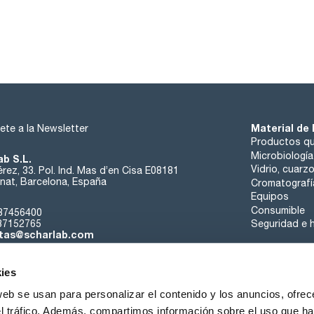
Material de 
ete a la Newsletter
Productos qu
Microbiología
ab S.L.
Vidrio, cuarz
rez, 33. Pol. Ind. Mas d’en Cisa E08181
at, Barcelona, España
Cromatografí
Equipos
Consumible
37456400
37152765
Seguridad e h
tas@scharlab.com
ies
web se usan para personalizar el contenido y los anuncios, ofrec
el tráfico. Además, compartimos información sobre el uso que ha