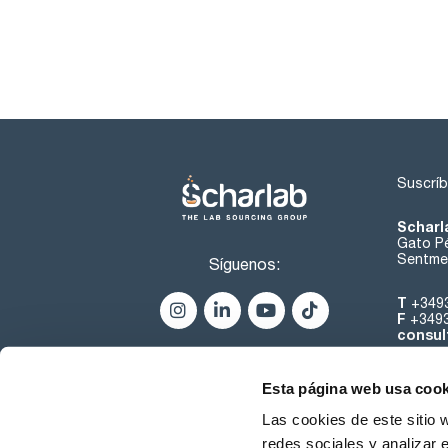
Suscríb
Scharl
Gato Pé
Sentmen
Síguenos:
T
+349
F
+349
consul
Esta página web usa cook
Las cookies de este sitio 
redes sociales y analizar 