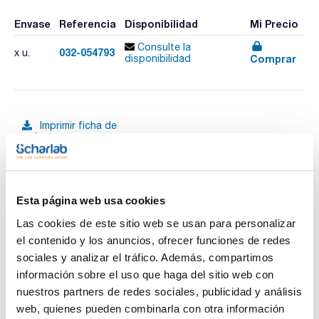
Envase
Referencia
Disponibilidad
Mi Precio
Consulte la
032-054793
x u.
Comprar
disponibilidad
Imprimir ficha de
producto
Características
Fase : SolGel-1ms
Diámetro interno (mm) : 0,25
Espesor film (µm) : 0,25
Longitud (m) : 60
Ver más
Esta página web usa cookies
Límite temperatura (ºC) : 0 a 340/360
Pack (u.) : 1
Las cookies de este sitio web se usan para personalizar
Fase: 100% Dimetil Polisiloxano en una matriz Sol-Gel.
el contenido y los anuncios, ofrecer funciones de redes
Fase robusta, inerte, para alta temperatura, no polar para
sociales y analizar el tráfico. Además, compartimos
GC/MS.
Documentación técnica
- Muy inerte
información sobre el uso que haga del sitio web con
- Menos sangrado: mejor identificación librería MS
nuestros partners de redes sociales, publicidad y análisis
- Menos sangrado: menor mantenimiento de la fuente iónica
TDS / Ficha técnica
COA
- Menos sangrado: mejor sensibilidad
web, quienes pueden combinarla con otra información
- Puede ser usada también para detectores no MS