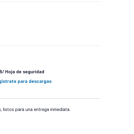
 alta calidad que proporciona una alta
uncionales y un end-capping total.
se. Para garantizar la reproducibilidad lote a
laboratorio. KromaPhase resuelve la inmensa
/ Hoja de seguridad
gístrate para descargas
listos para una entrega inmediata.