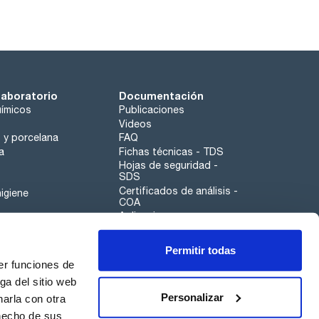
laboratorio
Documentación
ímicos
Publicaciones
Videos
o y porcelana
FAQ
a
Fichas técnicas - TDS
Hojas de seguridad -
SDS
Certificados de análisis -
igiene
COA
Aplicaciones
Tabla Periódica
Permitir todas
Scharlau leathergoods
er funciones de
Canal de denuncias
ga del sitio web
Personalizar
arla con otra
otros
 hecho de sus