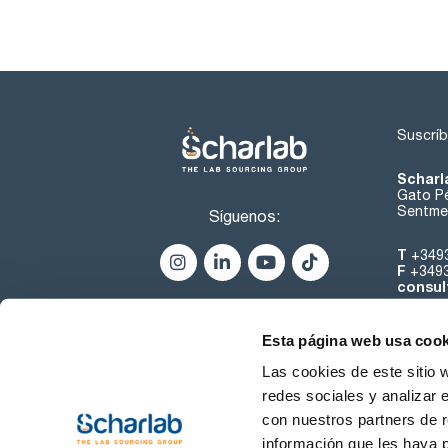
Suscríb
Scharl
Gato Pé
Sentmen
Síguenos:
T
+349
F
+349
consul
Esta página web usa cook
Las cookies de este sitio 
redes sociales y analizar 
con nuestros partners de r
Sobre 
información que les haya 