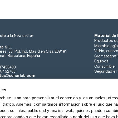
Material de 
ete a la Newsletter
Productos qu
Microbiología
ab S.L.
Vidrio, cuarz
rez, 33. Pol. Ind. Mas d’en Cisa E08181
at, Barcelona, España
Cromatografí
Equipos
Consumible
37456400
37152765
Seguridad e h
tas@scharlab.com
ies
web se usan para personalizar el contenido y los anuncios, ofrec
el tráfico. Además, compartimos información sobre el uso que ha
edes sociales, publicidad y análisis web, quienes pueden combin
nosotros
Eventos
Contacta
Noticias
Trabaja con nos
proporcionado o que hayan recopilado a partir del uso que haya