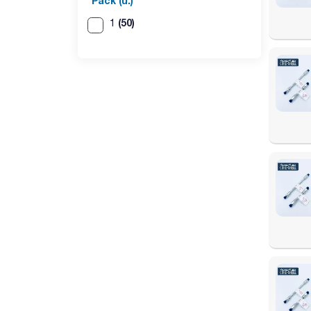
Pack (u.)
(50)
1