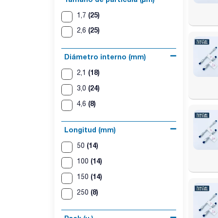
(25)
1,7
(25)
2,6
Diámetro interno (mm)
(18)
2,1
(24)
3,0
(8)
4,6
Longitud (mm)
(14)
50
(14)
100
(14)
150
(8)
250