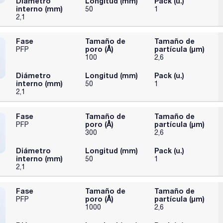
Diámetro
Longitud (mm)
Pack (u.)
interno (mm)
50
1
2,1
Fase
Tamaño de
Tamaño de
poro (Å)
partícula (μm)
PFP
100
2,6
Diámetro
Longitud (mm)
Pack (u.)
interno (mm)
50
1
2,1
Fase
Tamaño de
Tamaño de
poro (Å)
partícula (μm)
PFP
300
2,6
Diámetro
Longitud (mm)
Pack (u.)
interno (mm)
50
1
2,1
Fase
Tamaño de
Tamaño de
poro (Å)
partícula (μm)
PFP
1000
2,6