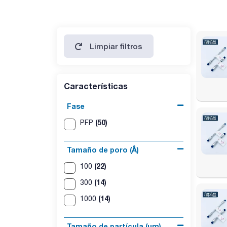
Limpiar filtros
Características
Fase
(50)
PFP
Tamaño de poro (Å)
(22)
100
(14)
300
(14)
1000
Tamaño de partícula (μm)