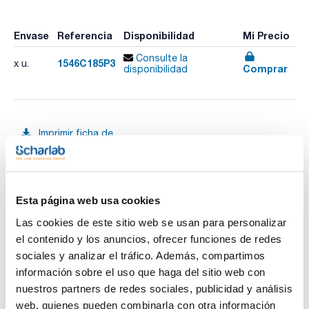
Envase
Referencia
Disponibilidad
Mi Precio
Consulte la
1546C185P3
x u.
Comprar
disponibilidad
Imprimir ficha de
producto
Características
Descripción : ProntoSIL 60-3-C18 H 3µm 150x4,6mm
Fase : C18 H
Tamaño de poro (Å) : 60
Tamaño de partícula (μm) : 3
Esta página web usa cookies
Ver más
Longitud (mm) : 150
Diámetro interno (mm) : 4,6
Las cookies de este sitio web se usan para personalizar
Pack (u.) : 1
el contenido y los anuncios, ofrecer funciones de redes
Scharlab le ofrece las columnas originales ProntoSIL
sociales y analizar el tráfico. Además, compartimos
fabricadas por BISCHOFF Chromatography. Se trata de una
Documentación técnica
información sobre el uso que haga del sitio web con
sílica esférica ultrapura (99,999%).
Estrictos controles de fabricación garantizan una gran
nuestros partners de redes sociales, publicidad y análisis
constancia en: distribución de partícula y de poro, tamaño y
TDS / Ficha técnica
COA
web, quienes pueden combinarla con otra información
volumen de poro y área superficial.