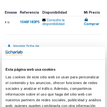
Envase
Referencia
Disponibilidad
Mi Precio
Consulte la
1546F183P5
x u.
Comprar
disponibilidad
Imprimir ficha de
producto
Características
Descripción : ProntoSIL 120-5-C18 AQ PLUS 5µm 150x4,6mm
Fase : C18 AQ Plus
Tamaño de poro (Å) : 120
Tamaño de partícula (μm) : 5
Esta página web usa cookies
Ver más
Longitud (mm) : 150
Diámetro interno (mm) : 4,6
Las cookies de este sitio web se usan para personalizar
Pack (u.) : 1
el contenido y los anuncios, ofrecer funciones de redes
Scharlab le ofrece las columnas originales ProntoSIL
sociales y analizar el tráfico. Además, compartimos
fabricadas por BISCHOFF Chromatography. Se trata de una
Documentación técnica
información sobre el uso que haga del sitio web con
sílica esférica ultrapura (99,999%).
Estrictos controles de fabricación garantizan una gran
nuestros partners de redes sociales, publicidad y análisis
constancia en: distribución de partícula y de poro, tamaño y
TDS / Ficha técnica
COA
web, quienes pueden combinarla con otra información
volumen de poro y área superficial.